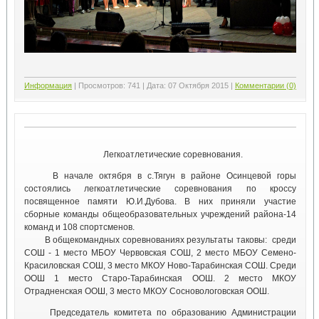
Информация
|
Просмотров:
741
|
Дата:
07 Октября 2015
|
Комментарии (0)
Легкоатлетические соревнования.
В начале октября в с.Тягун в районе Осинцевой горы
состоялись легкоатлетические соревнования по кроссу
посвященное памяти Ю.И.Дубова. В них приняли участие
сборные команды общеобразовательных учреждений района-14
команд и 108 спортсменов.
В общекомандных соревнованиях результаты таковы: среди
СОШ - 1 место МБОУ Червовская СОШ, 2 место МБОУ Семено-
Красиловская СОШ, 3 место МКОУ Ново-Тарабинская СОШ. Среди
ООШ 1 место Старо-Тарабинская ООШ. 2 место МКОУ
Отрадненская ООШ, 3 место МКОУ Сосновологовская ООШ.
Председатель комитета по образованию Администрации