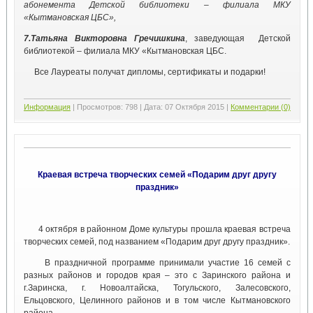
абонемента Детской библиотеки – филиала МКУ
«Кытмановская ЦБС»,
7.Татьяна Викторовна Гречишкина
, заведующая Детской
библиотекой – филиала МКУ «Кытмановская ЦБС.
Все Лауреаты получат дипломы, сертификаты и подарки!
Информация
|
Просмотров:
798
|
Дата:
07 Октября 2015
|
Комментарии (0)
Краевая встреча творческих семей «Подарим друг другу
праздник»
4 октября в районном Доме культуры прошла краевая встреча
творческих семей, под названием «Подарим друг другу праздник».
В праздничной программе принимали участие 16 семей с
разных районов и городов края – это с Заринского района и
г.Заринска, г. Новоалтайска, Тогульского, Залесовского,
Ельцовского, Целинного районов и в том числе Кытмановского