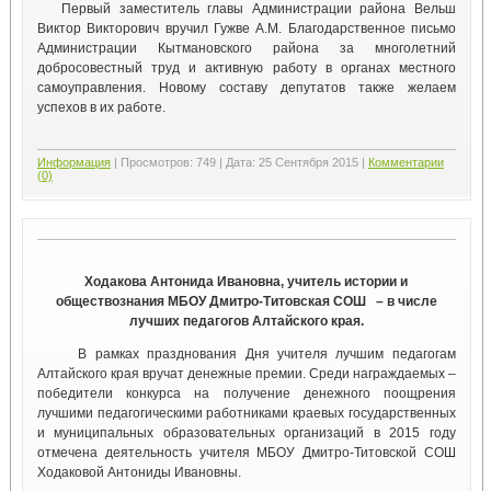
Первый заместитель главы Администрации района Вельш
Виктор Викторович вручил Гужве А.М. Благодарственное письмо
Администрации Кытмановского района за многолетний
добросовестный труд и активную работу в органах местного
самоуправления. Новому составу депутатов также желаем
успехов в их работе.
Информация
|
Просмотров:
749
|
Дата:
25 Сентября 2015
|
Комментарии
(0)
Ходакова Антонида Ивановна, учитель истории и
обществознания МБОУ Дмитро-Титовская СОШ – в числе
лучших педагогов Алтайского края.
В рамках празднования Дня учителя лучшим педагогам
Алтайского края вручат денежные премии. Среди награждаемых –
победители конкурса на получение денежного поощрения
лучшими педагогическими работниками краевых государственных
и муниципальных образовательных организаций в 2015 году
отмечена деятельность учителя МБОУ Дмитро-Титовской СОШ
Ходаковой Антониды Ивановны.