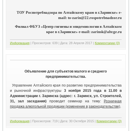
ТОУ Роспотребнадзора по Алтайскому краю в г.Заринске» e-
mail: to-zarin@22.rospotrebnadzor.ru
Филиал ФБУЗ «Центр гигиены и эпидемиологии в Алтайском
крае в г.Заринске» e-mail: zarinsk@altcge.ru
Информация
|
Просмотров:
639
|
Дата:
28 Апреля 2017
|
Комментарии (0)
Объявление для субъектов малого и среднего
предпринимательства.
Управление Алтайского края по развитию предпринимательства
и рыночной инфраструктуры
3 ноября 2015 года в 11.00 в
Администрации г. Заринска (адрес: г. Заринск, ул. Строителей,
31, зал заседания)
проводит семинар на тему:
Розничная
продажа алкогольной продукции (изменение в
законодательстве)
.
Информация
|
Просмотров:
719
|
Дата:
30 Октября 2015
|
Комментарии (0)