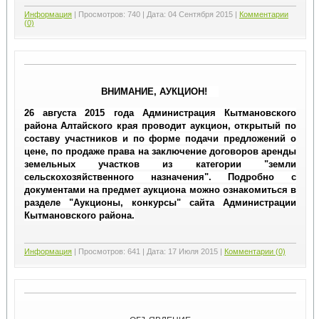
Информация
|
Просмотров:
740
|
Дата:
04 Сентября 2015
|
Комментарии
(0)
ВНИМАНИЕ, АУКЦИОН!
26 августа 2015 года Администрация Кытмановского
района Алтайского края проводит аукцион, открытый по
составу участников и по форме подачи предложений о
цене, по продаже права на заключение договоров аренды
земельных участков из категории "земли
сельскохозяйственного назначения". Подробно с
документами на предмет аукциона можно ознакомиться в
разделе "Аукционы, конкурсы" сайта Администрации
Кытмановского района.
Информация
|
Просмотров:
641
|
Дата:
17 Июля 2015
|
Комментарии (0)