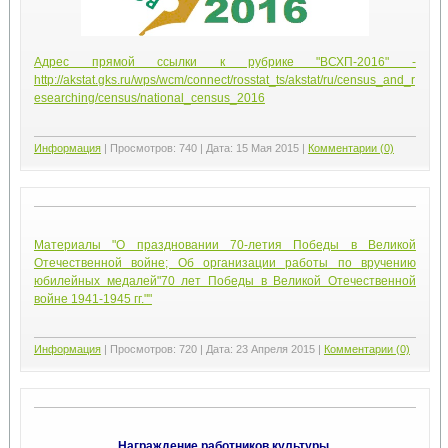
Адрес прямой ссылки к рубрике "ВСХП-2016" -
http://akstat.gks.ru/wps/wcm/connect/rosstat_ts/akstat/ru/census_and_r
esearching/census/national_census_2016
Информация
|
Просмотров:
740
|
Дата:
15 Мая 2015
|
Комментарии (0)
Материалы "О праздновании 70-летия Победы в Великой
Отечественной войне; Об организации работы по вручению
юбилейных медалей"70 лет Победы в Великой Отечественной
войне 1941-1945 гг.""
Информация
|
Просмотров:
720
|
Дата:
23 Апреля 2015
|
Комментарии (0)
Награждение работников культуры.