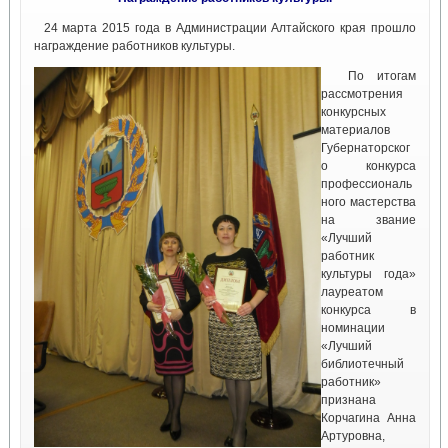
24 марта 2015 года в Администрации Алтайского края прошло
награждение работников культуры.
По итогам
рассмотрения
конкурсных
материалов
Губернаторског
о конкурса
профессиональ
ного мастерства
на звание
«Лучший
работник
культуры года»
лауреатом
конкурса в
номинации
«Лучший
библиотечный
работник»
признана
Корчагина Анна
Артуровна,