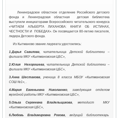
Ленинградское областное отделение Российского детского
фонда и Ленинградская областная детская библиотека
выступили инициаторами Всероссийского читательского конкурса
«ЧИТАЕМ АЛЬБЕРТА ЛИХАНОВА: КНИГИ ОБ ИСТИНАХ,
ЧЕСТНОСТИ И ПОБЕДАХ». Он посвящается 80-летию писателя,
лидера Детского фонда.
Из Кытманово звание лауреата удостоились:
1
.
Дарья Савилова
, читательница Детской библиотеки –
филиала МКУ «Кытмановская ЦБС»,
2
.
Юлия Нехорошева
, читательница Детской библиотеки –
филиала МКУ «Кытмановская ЦБС»,
3.Анна Шестакова
, ученица 8 класса МБОУ «Кытмановская
СОШ №1», .
4.Мария Евгеньевна Николаенко
, заведующая отделом
музейной работы МКУ «Кытмановская ЦБС»,
5.Ольга Сергеевна Владельщикова
, методист МКУ
«Кытмановская ЦБС»,
6.Любовь Владимировна Рогова
, ведущий библиотекарь