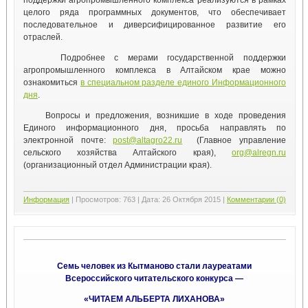
поддержки агропромышленного комплекса реализуются в рамках
целого ряда программных документов, что обеспечивает
последовательное и диверсифицированное развитие его
отраслей.
Подробнее с мерами государственной поддержки
агропромышленного комплекса в Алтайском крае можно
ознакомиться
в специальном разделе единого Информационного
дня
.
Вопросы и предложения, возникшие в ходе проведения
Единого информационного дня, просьба направлять по
электронной почте:
post@altagro22.ru
(Главное управление
сельского хозяйства Алтайского края),
org@alregn.ru
(организационный отдел Администрации края).
Информация
|
Просмотров:
763
|
Дата:
26 Октября 2015
|
Комментарии (0)
Семь человек из Кытманово стали лауреатами
Всероссийского читательского конкурса —
«ЧИТАЕМ АЛЬБЕРТА ЛИХАНОВА»