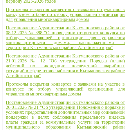
периоду 2025-2026 годов
Протоколы вскрытия конвертов с заявками по участию в
конкурсном отборе по отбору управляющей организации
для управления многоквартирным домом
Постановление Администрации Кытмановского района от
08.12.2025 № 388 "О проведении открытого конкурса по
отбору управляющей организации для управления
многоквартирными домами, расположенными а
территории Кытмановского района Алтайского края"
Постановление Администрации Кытмановского района от
21.01.2026 № 12 "Об утверждении Порядка (плана)
действий по ликвидации последствий аварийных
ситуаций в сфере теплоснабжения в Кытмановском районе
Алтайского края"
Протоколы вскрытия конвертов с заявками на участие в
конкурсе по отбору управляющей организации для
управления многоквартирным домом
Постановление Администрации Кытмановского района от
26.01.2026 № 21 "Об утверждении Положения о порядке и
условиях предоставления дополнительных мер социальной
поддержки в целях соблюдения предельного индекса
платы граждан за коммунальные услуги на территории
муниципального образования Кытмановский район