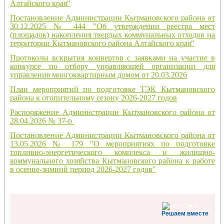
Алтайского края"
Постановление Администрации Кытмановского района от
30.12.2025 № 444 "Об утверждении реестра мест
(площадок) накопления твердых коммунальных отходов на
территории Кытмановского района Алтайского края"
Протоколы вскрытия конвертов с заявками на участие в
конкурсе по отбору управляющей организации для
управления многоквартирным домом от 20.03.2026
План мероприятий по подготовке ТЭК Кытмановского
района к отопительному сезону 2026-2027 годов
Распоряжение Администрации Кытмановского района от
28.04.2026 № 37-р
Постановление Администрации Кытмановского района от
13.05.2026 № 179 "О мероприятиях по подготовке
топливно-энергетического комплекса и жилищно-
коммунального хозяйства Кытмановского района к работе
в осенне-зимний период 2026-2027 годов"
-
Решаем вместе