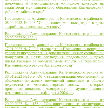
положения о муниципальном жилищном контроле на
территории муниципального образования Кытмановский
район Алтайского края"
Постановление Администрации Кытмановского района от
08.09.2022 № 248 "О признании многоквартирного дома
аварийным и подлежащим сносу"
Распоряжение Администрации Кытмановского района от
29.09.2022 № 133-р
Постановление Администрации Кытмановского района от
17.01.2023 № 7 "Об утверждении Положении о порядке и
условиях предоставления дополнительных мер социальной
поддержки в целях соблюдения предельного индекса
платы граждан за коммунальные услуги на территории
Кытмановского района Алтайского края"
Распоряжение Администрации Кытмановского района от
30.01.2023 № 10-р "Об утверждении плана мероприятий по
обследованию жилых помещений инвалидов и общего
имущества в многоквартирных домах, в которых
проживают инвалиды, входящих в состав муниципального
и частного жилищного фонда на 2024 год
Распоряжение Администрации Кытмановского района от
29.09.2023 № 156-р "Об определении гарантирующей
организации по теплоснабжению на территории