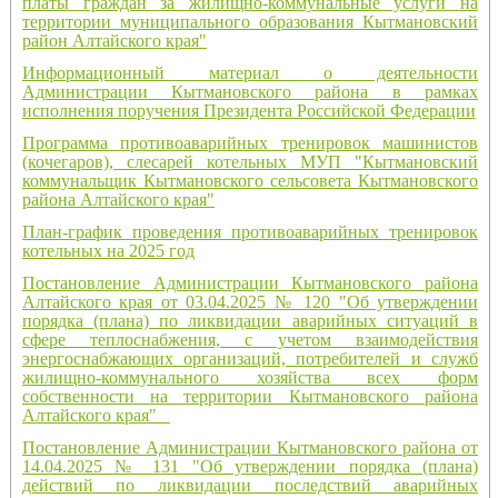
платы граждан за жилищно-коммунальные услуги на
территории муниципального образования Кытмановский
район Алтайского края"
Информационный материал о деятельности
Администрации Кытмановского района в рамках
исполнения поручения Президента Российской Федерации
Программа противоаварийных тренировок машинистов
(кочегаров), слесарей котельных МУП "Кытмановский
коммунальщик Кытмановского сельсовета Кытмановского
района Алтайского края"
План-график проведения противоаварийных тренировок
котельных на 2025 год
Постановление Администрации Кытмановского района
Алтайского края от 03.04.2025 № 120 "Об утверждении
порядка (плана) по ликвидации аварийных ситуаций в
сфере теплоснабжения, с учетом взаимодействия
энергоснабжающих организаций, потребителей и служб
жилищно-коммунального хозяйства всех форм
собственности на территории Кытмановского района
Алтайского края"
Постановление Администрации Кытмановского района от
14.04.2025 № 131 "Об утверждении порядка (плана)
действий по ликвидации последствий аварийных