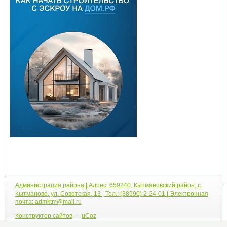
Администрация района | Адрес: 659240, Кытмановский район, с.
Кытманово, ул. Советская, 13 | Тел.: (38590) 2-24-01 | Электронная
почта: admktm@mail.ru
Конструктор сайтов
—
uCoz