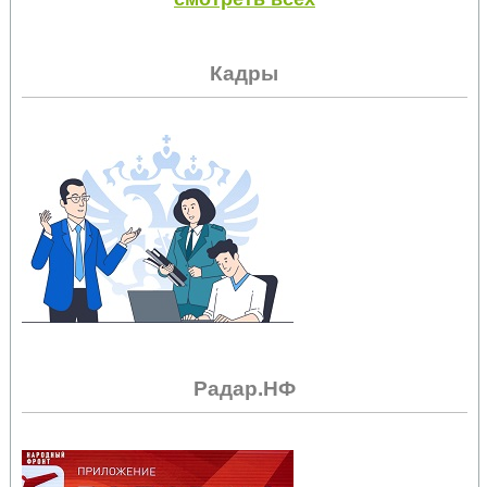
Кадры
Радар.НФ