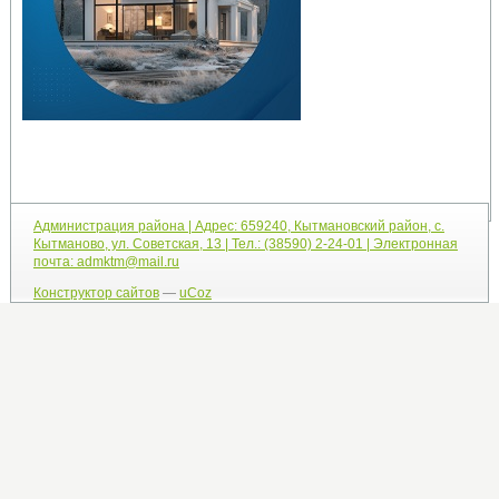
Администрация района | Адрес: 659240, Кытмановский район, с.
Кытманово, ул. Советская, 13 | Тел.: (38590) 2-24-01 | Электронная
почта: admktm@mail.ru
Конструктор сайтов
—
uCoz