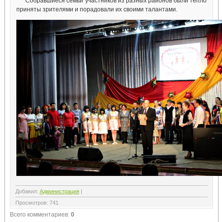
Собравшиеся семьи участников из разных районов были тепло
приняты зрителями и порадовали их своими талантами.
Добавил
:
Администрация
|
Просмотров
:
741
Всего комментариев
:
0