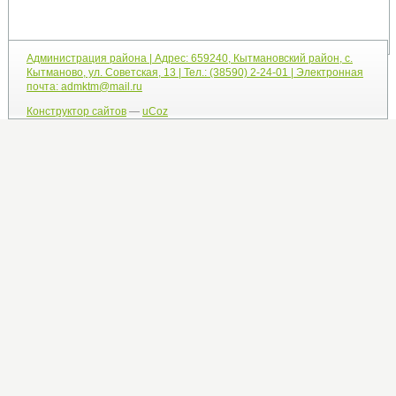
Администрация района | Адрес: 659240, Кытмановский район, с.
Кытманово, ул. Советская, 13 | Тел.: (38590) 2-24-01 | Электронная
почта: admktm@mail.ru
Конструктор сайтов
—
uCoz