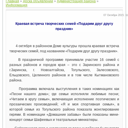
Главная
»
Доска объявлений
»
Администрация района
»
Информация
07 Октября 2015, 11
Краевая встреча творческих семей «Подарим друг другу
праздник»
4 октября в районном Доме культуры прошла краевая встреча
творческих семей, под названием «Подарим друг другу праздник».
В праздничной программе принимали участие 16 семей с
разных районов и городов края – это с Заринского района и
г.Заринска, г. Новоалтайска, Тогульского, Залесовского,
Ельцовского, Целинного районов и в том числе Кытмановского
района.
Программа включала выступления в таких номинациях как
«Песни нашего дома»; где семьи исполняли любимые песни;
«Читаем в кругу семьи», включающая исполнение поэтических и
прозаических произведений; «Я и моя спортивная семья», в
которой семья из Тогульского района показала жонглирование
гирями. В номинации «Домашние забавы» были показаны мини-
концерт семьи Шафеевых и театральные миниатюры.