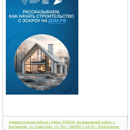
Администрация района | Адрес: 659240, Кытмановский район, с.
Кытманово, ул. Советская, 13 | Тел.: (38590) 2-24-01 | Электронная