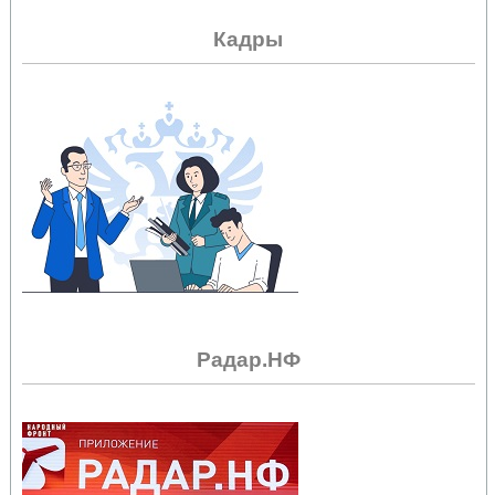
Кадры
Радар.НФ