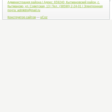
Администрация района | Адрес: 659240, Кытмановский район, с.
Кытманово, ул. Советская, 13 | Тел.: (38590) 2-24-01 | Электронная
почта: admktm@mail.ru
Конструктор сайтов
—
uCoz