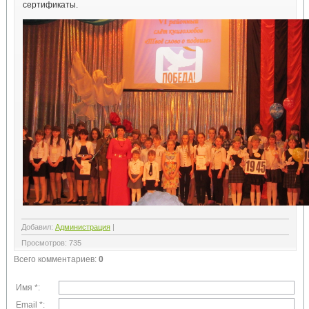
сертификаты.
Добавил
:
Администрация
|
Просмотров
:
735
Всего комментариев
:
0
Имя *:
Email *: