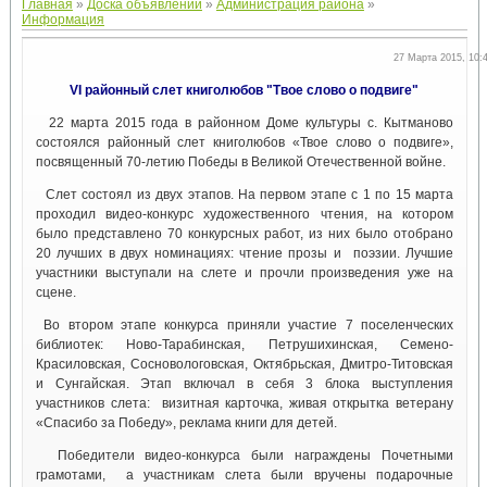
Главная
»
Доска объявлений
»
Администрация района
»
Информация
27 Марта 2015, 10:
VI районный слет книголюбов "Твое слово о подвиге"
22 марта 2015 года в районном Доме культуры с. Кытманово
состоялся районный слет книголюбов «Твое слово о подвиге»,
посвященный 70-летию Победы в Великой Отечественной войне.
Слет состоял из двух этапов. На первом этапе с 1 по 15 марта
проходил видео-конкурс художественного чтения, на котором
было представлено 70 конкурсных работ, из них было отобрано
20 лучших в двух номинациях: чтение прозы и поэзии. Лучшие
участники выступали на слете и прочли произведения уже на
сцене.
Во втором этапе конкурса приняли участие 7 поселенческих
библиотек: Ново-Тарабинская, Петрушихинская, Семено-
Красиловская, Сосновологовская, Октябрьская, Дмитро-Титовская
и Сунгайская. Этап включал в себя 3 блока выступления
участников слета: визитная карточка, живая открытка ветерану
«Спасибо за Победу», реклама книги для детей.
Победители видео-конкурса были награждены Почетными
грамотами, а участникам слета были вручены подарочные