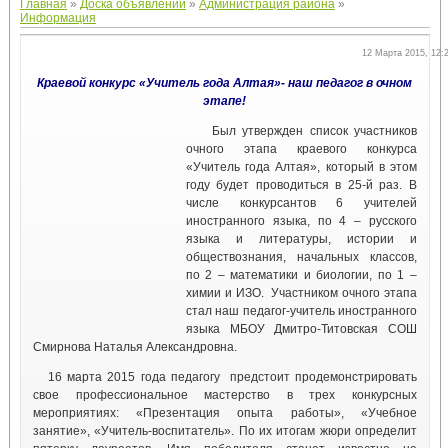
Главная
»
Доска объявлений
»
Администрация района
»
Информация
12 Марта 2015, 12:
Краевой конкурс «Учитель года Алтая»- наш педагог в очном
этапе!
Был утвержден список участников
очного этапа краевого конкурса
«Учитель года Алтая», который в этом
году будет проводиться в 25-й раз. В
числе конкурсантов 6 учителей
иностранного языка, по 4 – русского
языка и литературы, истории и
обществознания, начальных классов,
по 2 – математики и биологии, по 1 –
химии и ИЗО. Участником очного этапа
стал наш педагог-учитель иностранного
языка МБОУ Дмитро-Титовская СОШ
Смирнова Наталья Александровна.
16 марта 2015 года педагогу предстоит продемонстрировать
свое профессиональное мастерство в трех конкурсных
мероприятиях: «Презентация опыта работы», «Учебное
занятие», «Учитель-воспитатель». По их итогам жюри определит