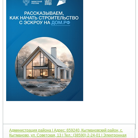
Администрация района | Адрес: 659240, Кытмановский район, с.
Кытманово, ул. Советская, 13 | Тел.: (38590) 2-24-01 | Электронная