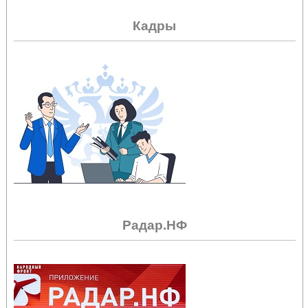
Кадры
Радар.НФ