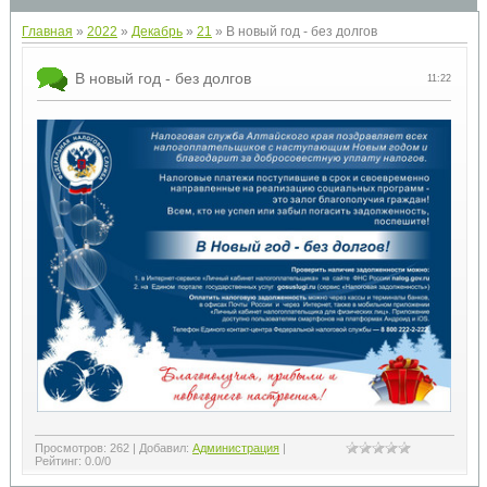
Главная
»
2022
»
Декабрь
»
21
» В новый год - без долгов
В новый год - без долгов
11:22
Просмотров
:
262
|
Добавил
:
Администрация
|
Рейтинг
:
0.0
/
0