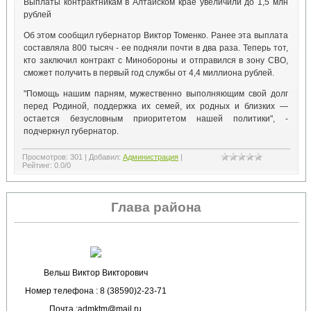
Выплаты контрактникам в Алтайском крае увеличили до 1,5 млн
рублей
⁣Об этом сообщил губернатор Виктор Томенко. Ранее эта выплата
составляла 800 тысяч - ее подняли почти в два раза. Теперь тот,
кто заключил контракт с Минобороны и отправился в зону СВО,
сможет получить в первый год службы от 4,4 миллиона рублей.
⁣"Помощь нашим парням, мужественно выполняющим свой долг
перед Родиной, поддержка их семей, их родных и близких —
остается безусловным приоритетом нашей политики", -
подчеркнул губернатор.
Просмотров
:
301
|
Добавил
:
Администрация
|
Рейтинг
:
0.0
/
0
Глава района
Вельш Виктор Викторович
Номер телефона : 8 (38590)2-23-71
Почта :admktm@mail.ru