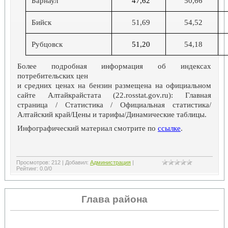
Барнаул
47,62
50,
66
Бийск
5
1,69
5
4
,
52
Рубцовск
51,20
54,
18
Более подробная информация об индексах
потребительских цен
и средних ценах на бензин размещена на официальном
сайте Алтайкрайстата (22.rosstat.gov.ru): Главная
страница / Статистика / Официальная статистика/
Алтайский край/Цены и тарифы/Динамические таблицы.
Инфографический материал смотрите по
ссылке
.
Просмотров
:
212
|
Добавил
:
Администрация
|
Рейтинг
:
0.0
/
0
Глава района