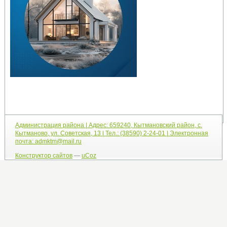
Администрация района | Адрес: 659240, Кытмановский район, с.
Кытманово, ул. Советская, 13 | Тел.: (38590) 2-24-01 | Электронная
почта: admktm@mail.ru
Конструктор сайтов
—
uCoz