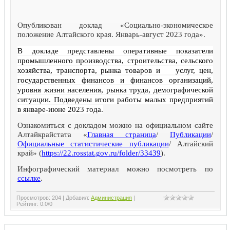
Опубликован доклад «Социально-экономическое
положение Алтайского края. Январь-август 2023 года».
В докладе представлены оперативные показатели
промышленного производства, строительства, сельского
хозяйства, транспорта, рынка товаров и услуг, цен,
государственных финансов и финансов организаций,
уровня жизни населения, рынка труда, демографической
ситуации. Подведены итоги работы малых предприятий
в январе-июне 2023 года.
Ознакомиться с докладом можно на официальном сайте
Алтайкрайстата «
Главная страница
/
Публикации
/
Официальные статистические публикации
/ Алтайский
край» (
https://22.
ross
tat.g
ov
.ru/folder/33439
).
Инфографический материал можно посмотреть по
ссылке
.
Просмотров
:
204
|
Добавил
:
Администрация
|
Рейтинг
:
0.0
/
0