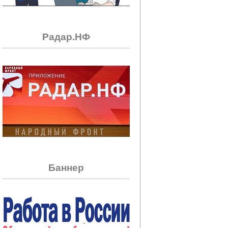
Радар.НФ
Баннер