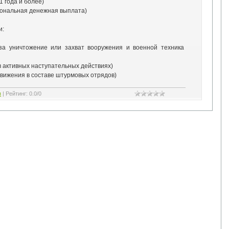
1 года и более)
гиональная денежная выплата)
и:
 (за уничтожение или захват вооружения и военной техника
 в активных наступательных действиях)
одвижения в составе штурмовых отрядов)
я
|
Рейтинг
:
0.0
/
0