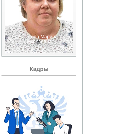
Айзатова Марина
Аксенов Валерий
Николаевна
Александрович
Кадры