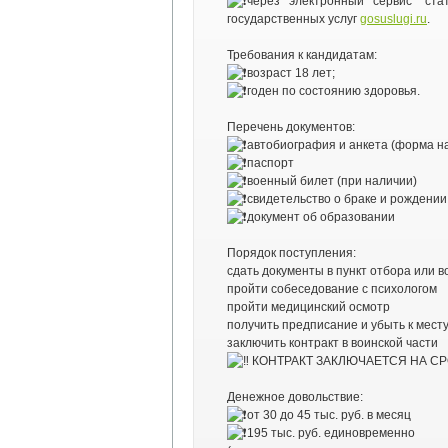
через электронный сервис "ста
государственных услуг
gosuslugi.ru
.
Требования к кандидатам:
возраст 18 лет;
годен по состоянию здоровья.
Перечень документов:
автобиография и анкета (форма н
паспорт
военный билет (при наличии)
свидетельство о браке и рождении
документ об образовании
Порядок поступления:
сдать документы в пункт отбора или 
пройти собеседование с психологом
пройти медицинский осмотр
получить предписание и убыть к мест
заключить контракт в воинской части
КОНТРАКТ ЗАКЛЮЧАЕТСЯ НА СРО
Денежное довольствие:
от 30 до 45 тыс. руб. в месяц
195 тыс. руб. единовременно