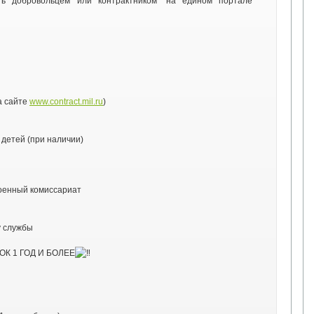
ть добровольцем или контрактником" на едином портале
а сайте
www.contract.mil.ru
)
 детей (при наличии)
военный комиссариат
у службы
К 1 ГОД И БОЛЕЕ