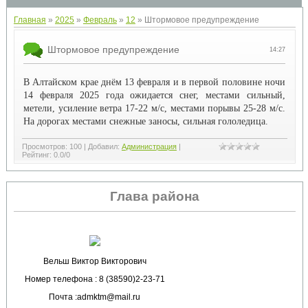
Главная
»
2025
»
Февраль
»
12
» Штормовое предупреждение
Штормовое предупреждение
14:27
В Алтайском крае днём 13 февраля и в первой половине ночи
14 февраля 2025 года ожидается снег, местами сильный,
метели, усиление ветра 17-22 м/с, местами порывы 25-28 м/с.
На дорогах местами снежные заносы, сильная гололедица.
Просмотров
:
100
|
Добавил
:
Администрация
|
Рейтинг
:
0.0
/
0
Глава района
Вельш Виктор Викторович
Номер телефона : 8 (38590)2-23-71
Почта :admktm@mail.ru