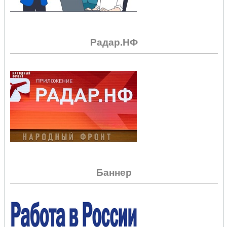
Радар.НФ
Баннер