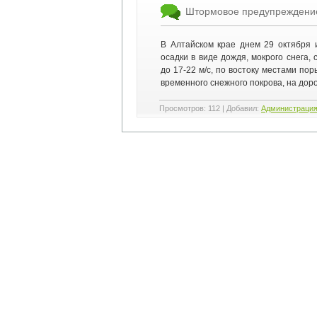
Штормовое предупреждени
В Алтайском крае днем 29 октября 
осадки в виде дождя, мокрого снега,
до 17-22 м/с, по востоку местами по
временного снежного покрова, на дор
Просмотров
:
112
|
Добавил
:
Администраци