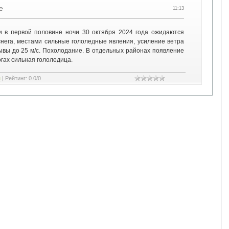
е
11:13
и в первой половине ночи 30 октября 2024 года ожидаются
 снега, местами сильные гололедные явления, усиление ветра
рывы до 25 м/с. Похолодание. В отдельных районах появление
огах сильная гололедица.
я
|
Рейтинг
:
0.0
/
0