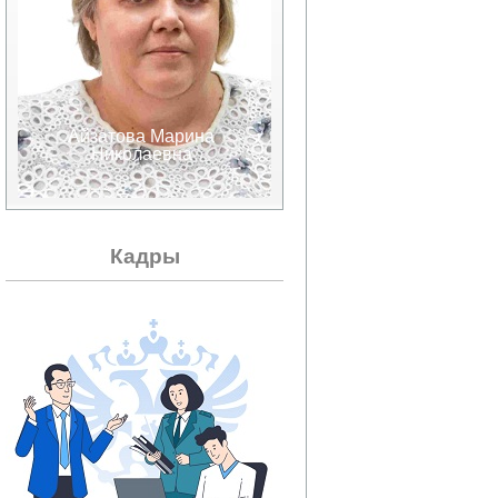
Айзатова Марина
Аксенов Валерий
Николаевна
Александрович
Кадры