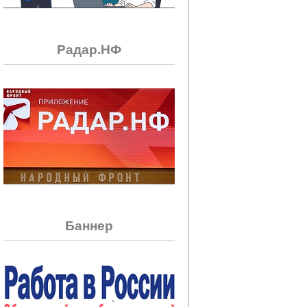
Радар.НФ
Баннер