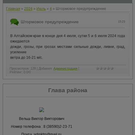
Главная
»
2024
»
Июль
»
4
» Штормовое предупреждение
Штормовое предупреждение
15:23
В Алтайском крае в конце дня 4 июля, сутки 5 и 6 июля 2024 года
ожидаются
дожди, грозы, при грозах местами сильные дожди, ливни, град,
усиление
ветра до 16-21 м/с.
Просмотров
:
128
|
Добавил
:
Администрация
|
Рейтинг
:
0.0
/
0
Глава района
Вельш Виктор Викторович
Номер телефона : 8 (38590)2-23-71
Почта :admktm@mail.ru