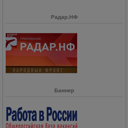
Радар.НФ
Баннер