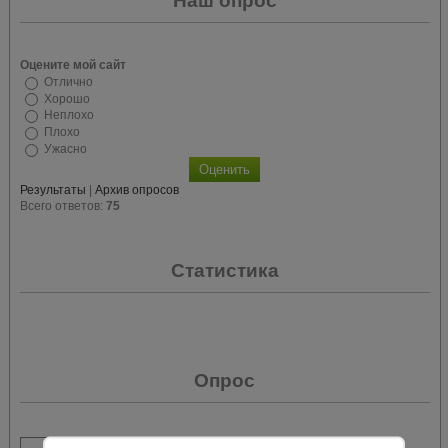
Наш опрос
Оцените мой сайт
Отлично
Хорошо
Неплохо
Плохо
Ужасно
Результаты
|
Архив опросов
Всего ответов:
75
Статистика
Опрос