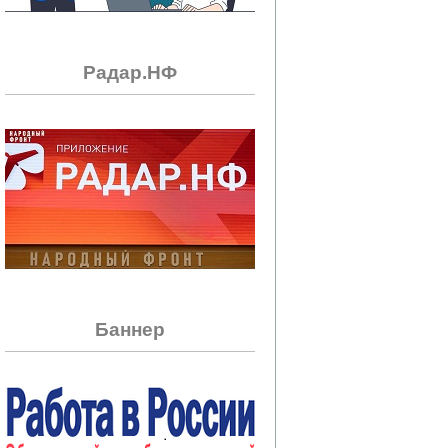
Радар.НФ
Баннер