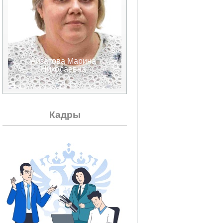
Айзатова Марина
Аксенов Валерий
Николаевна
Александрович
Кадры