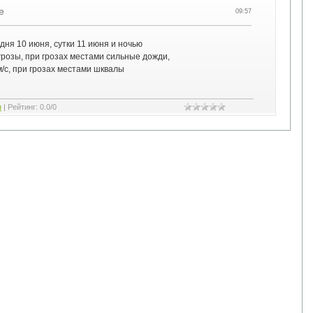
е
09:57
дня 10 июня, сутки 11 июня и ночью
грозы, при грозах местами сильные дожди,
м/с, при грозах местами шквалы
я
|
Рейтинг
:
0.0
/
0