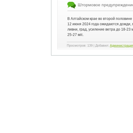
Штормовое предупреждени
В Алтайском крае во второй половине 
12 июня 2024 года ожидаются дожди, 
ливни, град, усиление ветра до 18-23 
25-27 м/с.
Просмотров
:
139
|
Добавил
:
Администраци