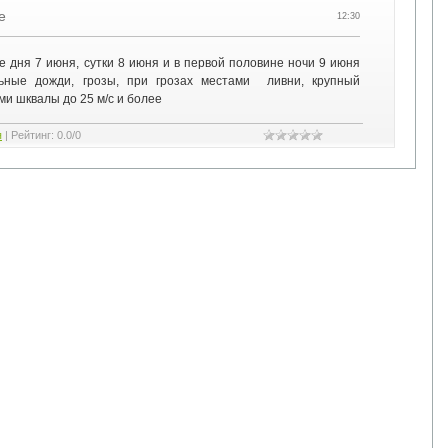
е
12:30
е дня 7 июня, сутки 8 июня и в первой половине ночи 9 июня
ьные дожди, грозы, при грозах местами ливни, крупный
ми шквалы до 25 м/с и более
я
|
Рейтинг
:
0.0
/
0