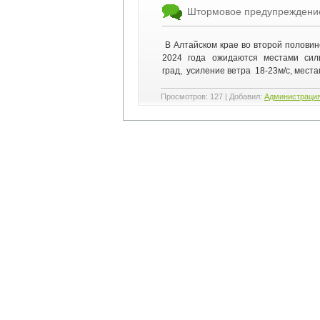
Штормовое предупреждени
В Алтайском крае во второй половин
2024 года ожидаются местами сил
град, усиление ветра 18-23м/с, места
Просмотров
:
127
|
Добавил
:
Администраци