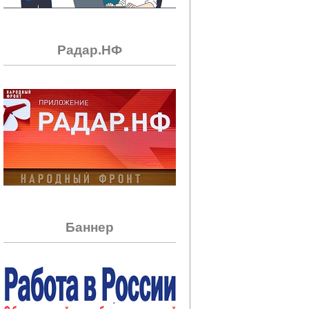
Радар.НФ
Баннер