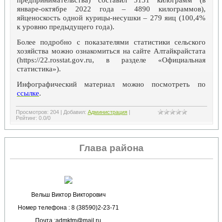
январе-октябре 2022 года – 4890 килограммов),
яйценоскость одной курицы-несушки – 279 яиц (100,4%
к уровню предыдущего года).
Более подробно с показателями статистики сельского
хозяйства можно ознакомиться на сайте Алтайкрайстата
(https://22.
rosstat
.g
ov
.ru, в разделе «Официальная
статистика»).
Инфографический материал можно посмотреть по
ссылке
.
Просмотров
:
204
|
Добавил
:
Администрация
|
Рейтинг
:
0.0
/
0
Глава района
Вельш Виктор Викторович
Номер телефона : 8 (38590)2-23-71
Почта :admktm@mail.ru