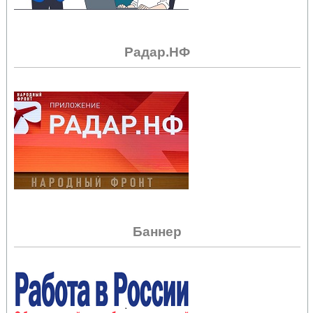
Радар.НФ
Баннер