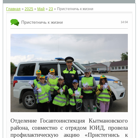
Главная
»
2025
»
Май
»
23
» Пристегничь к жизни
Пристегничь к жизни
14:04
Отделение Госавтоинспекция Кытмановского
района, совместно с отрядом ЮИД, провела
профилактическую акцию «Пристегнись к