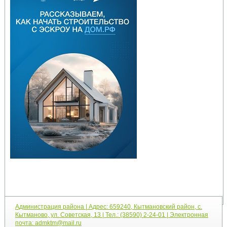
Администрация района | Адрес: 659240, Кытмановский район, с.
Кытманово, ул. Советская, 13 | Тел.: (38590) 2-24-01 | Электронная
почта: admktm@mail.ru