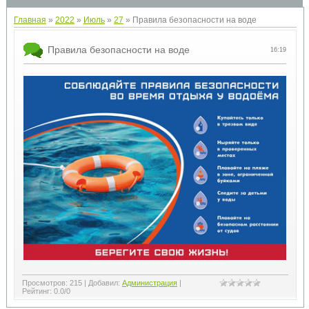
Главная
»
2022
»
Июль
»
27
» Правила безопасности на воде
Правила безопасности на воде
16:19
Просмотров
:
215
|
Добавил
:
Администрация
|
Рейтинг
:
0.0
/
0