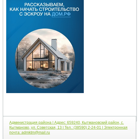
Администрация района | Адрес: 659240, Кытмановский район, с.
Кытманово, ул. Советская, 13 | Тел.: (38590) 2-24-01 | Электронная
почта: admktm@mail.ru