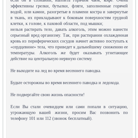
если он в сознании, напоить горячим чаем, кофе. Очень
эффективны грелки, бутылки, фляги, заполненные горячей
водой, или камни, разогретые в пламени костра и завернутые
в ткань, их прикладывают к боковым поверхностям грудной
клетки, к голове, к паховой области, под мышки;
нельзя растирать тело, давать алкоголь, этим можно нанести
серьезный вред организму. Так, при растирании охлажденная
кровь из периферических сосудов начнет активно поступать к
«сердцевине» тела, что приведет к дальнейшему снижению ее
температуры. Алкоголь же будет оказывать угнетающее
действие на центральную нервную систему.
Не выходите на лед во время весеннего паводка.
Будьте осторожны во время весеннего паводка и ледохода.
Не подвергайте свою жизнь опасности!
Если Вы стали очевидцем или сами попали в ситуацию,
угрожающую вашей жизни, просим Вас позвонить по
телефону 101 или 112 (звонок бесплатный).