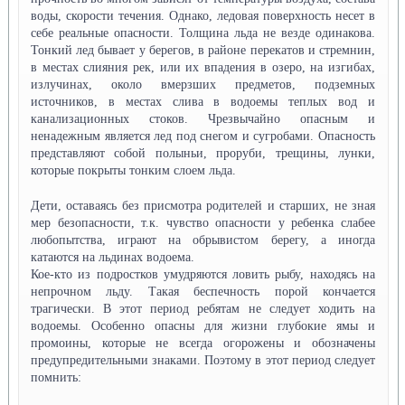
воды, скорости течения. Однако, ледовая поверхность несет в
себе реальные опасности. Толщина льда не везде одинакова.
Тонкий лед бывает у берегов, в районе перекатов и стремнин,
в местах слияния рек, или их впадения в озеро, на изгибах,
излучинах, около вмерзших предметов, подземных
источников, в местах слива в водоемы теплых вод и
канализационных стоков. Чрезвычайно опасным и
ненадежным является лед под снегом и сугробами. Опасность
представляют собой полыньи, проруби, трещины, лунки,
которые покрыты тонким слоем льда.
Дети, оставаясь без присмотра родителей и старших, не зная
мер безопасности, т.к. чувство опасности у ребенка слабее
любопытства, играют на обрывистом берегу, а иногда
катаются на льдинах водоема.
Кое-кто из подростков умудряются ловить рыбу, находясь на
непрочном льду. Такая беспечность порой кончается
трагически. В этот период ребятам не следует ходить на
водоемы. Особенно опасны для жизни глубокие ямы и
промоины, которые не всегда огорожены и обозначены
предупредительными знаками. Поэтому в этот период следует
помнить: