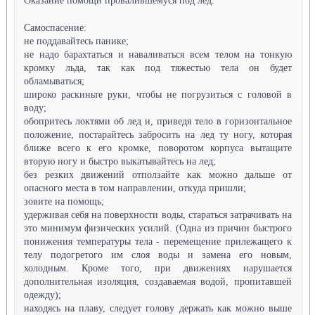
Оказание помощи провалившемуся под лед.
Самоспасение:
не поддавайтесь панике;
не надо барахтаться и наваливаться всем телом на тонкую
кромку льда, так как под тяжестью тела он будет
обламываться;
широко раскиньте руки, чтобы не погрузиться с головой в
воду;
обопритесь локтями об лед и, приведя тело в горизонтальное
положение, постарайтесь забросить на лед ту ногу, которая
ближе всего к его кромке, поворотом корпуса вытащите
вторую ногу и быстро выкатывайтесь на лед;
без резких движений отползайте как можно дальше от
опасного места в том направлении, откуда пришли;
зовите на помощь;
удерживая себя на поверхности воды, стараться затрачивать на
это минимум физических усилий. (Одна из причин быстрого
понижения температуры тела - перемещение прилежащего к
телу подогретого им слоя воды и замена его новым,
холодным. Кроме того, при движениях нарушается
дополнительная изоляция, создаваемая водой, пропитавшей
одежду);
находясь на плаву, следует голову держать как можно выше