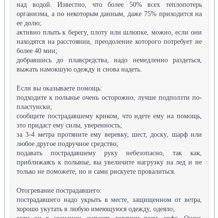
над водой. Известно, что более 50% всех теплопотерь
организма, а по некоторым данным, даже 75% приходится на
ее долю;
активно плыть к берегу, плоту или шлюпке, можно, если они
находятся на расстоянии, преодоление которого потребует не
более 40 мин;
добравшись до плавсредства, надо немедленно раздеться,
выжать намокшую одежду и снова надеть.
Если вы оказываете помощь:
подходите к полынье очень осторожно, лучше подползти по-
пластунски;
сообщите пострадавшему криком, что идете ему на помощь,
это придаст ему силы, уверенность;
за 3-4 метра протяните ему веревку, шест, доску, шарф или
любое другое подручное средство;
подавать пострадавшему руку небезопасно, так как,
приближаясь к полынье, вы увеличите нагрузку на лед и не
только не поможете, но и сами рискуете провалиться.
Отогревание пострадавшего:
пострадавшего надо укрыть в месте, защищенном от ветра,
хорошо укутать в любую имеющуюся одежду, одеяло;