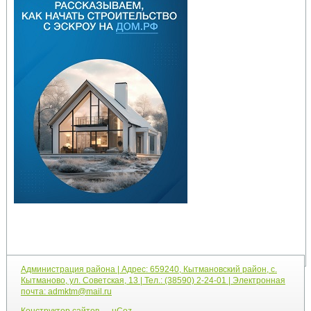
Администрация района | Адрес: 659240, Кытмановский район, с.
Кытманово, ул. Советская, 13 | Тел.: (38590) 2-24-01 | Электронная
почта: admktm@mail.ru
Конструктор сайтов
—
uCoz