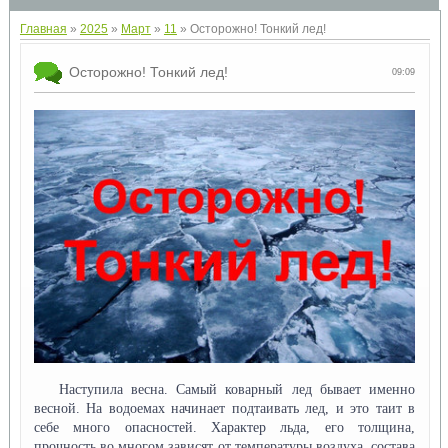
Главная
»
2025
»
Март
»
11
» Осторожно! Тонкий лед!
Осторожно! Тонкий лед!
09:09
Наступила весна. Самый коварный лед бывает именно
весной. На водоемах начинает подтаивать лед, и это таит в
себе много опасностей. Характер льда, его толщина,
прочность во многом зависят от температуры воздуха, состава