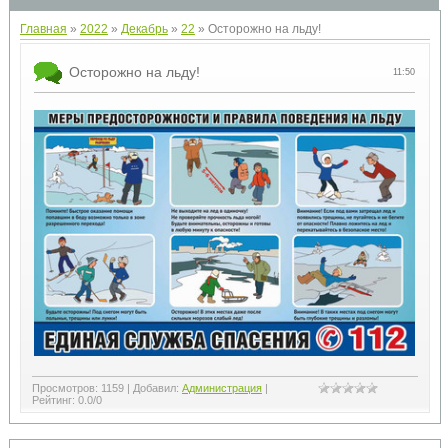
Главная
»
2022
»
Декабрь
»
22
» Осторожно на льду!
Осторожно на льду!
11:50
Просмотров
:
1159
|
Добавил
:
Администрация
|
Рейтинг
:
0.0
/
0