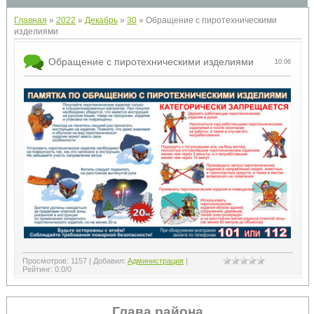
Главная
»
2022
»
Декабрь
»
30
» Обращение с пиротехническими
изделиями
Обращение с пиротехническими изделиями
10:06
Просмотров
:
1157
|
Добавил
:
Администрация
|
Рейтинг
:
0.0
/
0
Глава района