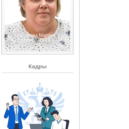
Айзатова Марина
Аксенов Валерий
Николаевна
Александрович
Кадры