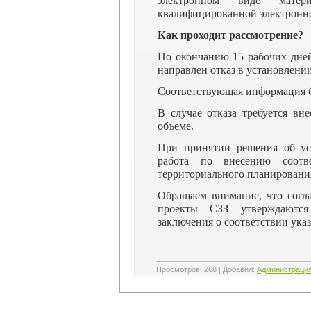
электронном виде мате
квалифицированной электронн
Как проходит рассмотрение?
По окончанию 15 рабочих дней
направлен отказ в установлени
Соответствующая информация б
В случае отказа требуется вн
объеме.
При принятии решения об уст
работа по внесению соот
территориального планировани
Обращаем внимание, что согл
проекты СЗЗ утверждаются 
заключения о соответствии ука
Просмотров
:
268
|
Добавил
:
Администраци