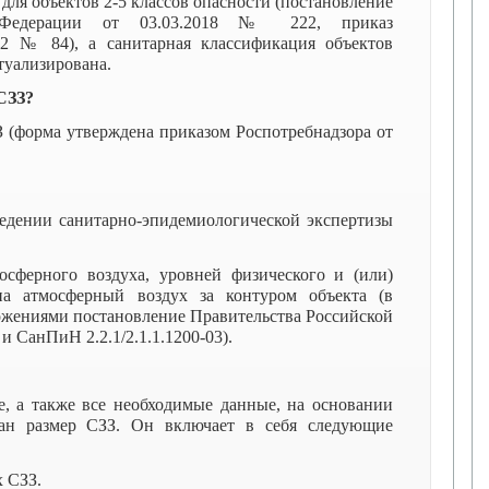
для объектов 2-5 классов опасности (постановление
й Федерации от 03.03.2018 № 222, приказ
022 № 84), а санитарная классификация объектов
ктуализирована.
СЗЗ?
З (форма утверждена приказом Роспотребнадзора от
едении санитарно-эпидемиологической экспертизы
осферного воздуха, уровней физического и (или)
на атмосферный воздух за контуром объекта (в
ожениями постановление Правительства Российской
и СанПиН 2.2.1/2.1.1.1200-03).
е, а также все необходимые данные, на основании
ан размер СЗЗ. Он включает в себя следующие
х СЗЗ.