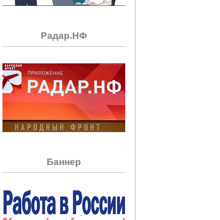
Радар.НФ
Баннер