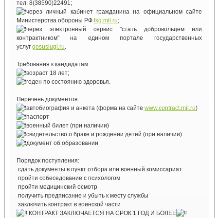
тел. 8(38590)22491;
через личный кабинет гражданина на официальном сайте
Министерства обороны РФ
lkg.mil.ru
;
через электронный сервис "стать добровольцем или
контрактником" на едином портале государственных
услуг
gosuslugi.ru
.
Требования к кандидатам:
возраст 18 лет;
годен по состоянию здоровья.
Перечень документов:
автобиография и анкета (форма на сайте
www.contract.mil.ru
)
паспорт
военный билет (при наличии)
свидетельство о браке и рождении детей (при наличии)
документ об образовании
Порядок поступления:
сдать документы в пункт отбора или военный комиссариат
пройти собеседование с психологом
пройти медицинский осмотр
получить предписание и убыть к месту службы
заключить контракт в воинской части
КОНТРАКТ ЗАКЛЮЧАЕТСЯ НА СРОК 1 ГОД И БОЛЕЕ