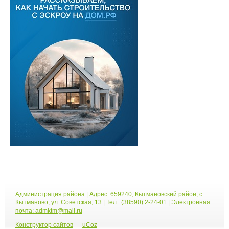
Администрация района | Адрес: 659240, Кытмановский район, с.
Кытманово, ул. Советская, 13 | Тел.: (38590) 2-24-01 | Электронная
почта: admktm@mail.ru
Конструктор сайтов
—
uCoz