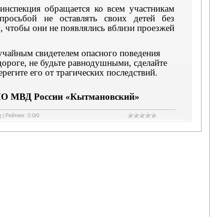
оинспекция обращается ко всем участникам
росьбой не оставлять своих детей без
м, чтобы они не появлялись вблизи проезжей
учайным свидетелем опасного поведения
ороге, не будьте равнодушными, сделайте
ерегите его от трагических последствий.
 МВД России «Кытмановский»
я
|
Рейтинг
:
0.0
/
0