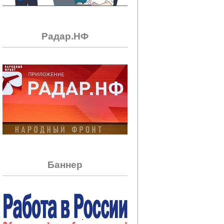
Радар.НФ
Баннер