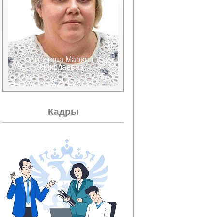
Аксенов Валерий
Ахрамеева
Александрович
Татьяна
Дмитриевна
Кадры