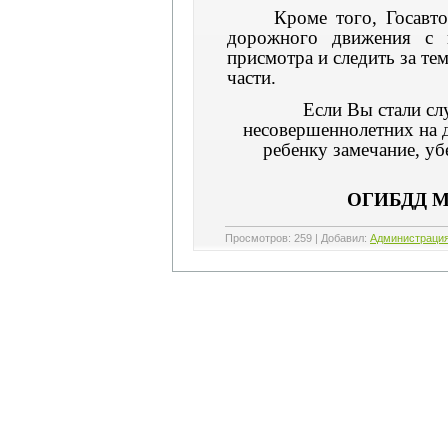
Кроме того, Госавт
дорожного движения с п
присмотра и следить за те
части.
Если Вы стали сл
несовершеннолетних на д
ребенку замечание, уб
ОГИБДД МО
Просмотров
:
259
|
Добавил
:
Администраци