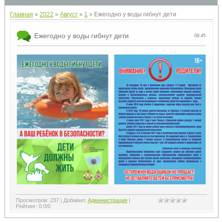
Главная
»
2022
»
Август
»
1
» Ежегодно у воды гибнут дети
Ежегодно у воды гибнут дети
08:45
Просмотров
:
237
|
Добавил
:
Администрация
|
Рейтинг
:
0.0
/
0