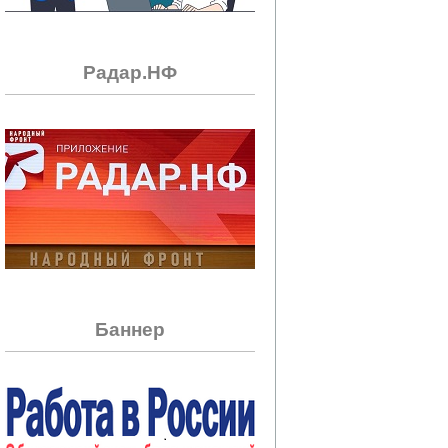
Радар.НФ
Баннер