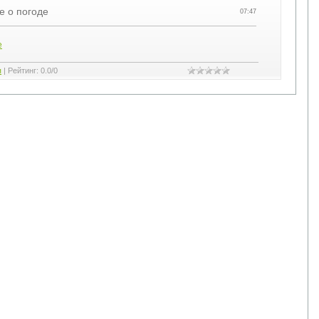
е о погоде
07:47
е
я
|
Рейтинг
:
0.0
/
0