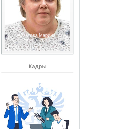
Айзатова Марина
Аксенов Валерий
Николаевна
Александрович
Кадры