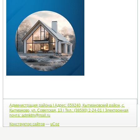
Администрация района | Адрес: 659240, Кытмановский район, с.
Кытманово, ул. Советская, 13 | Тел.: (38590) 2-24-01 | Электронная
почта: admktm@mail.ru
Конструктор сайтов
—
uCoz