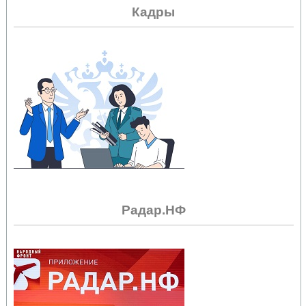
Кадры
Радар.НФ