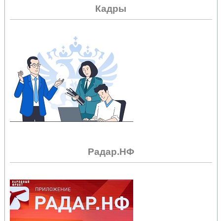
Кадры
Радар.НФ