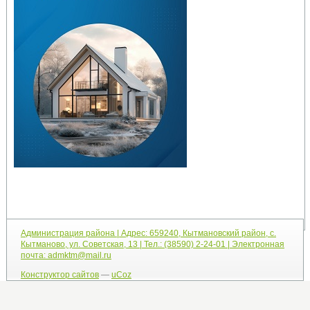
Администрация района | Адрес: 659240, Кытмановский район, с.
Кытманово, ул. Советская, 13 | Тел.: (38590) 2-24-01 | Электронная
почта: admktm@mail.ru
Конструктор сайтов
—
uCoz