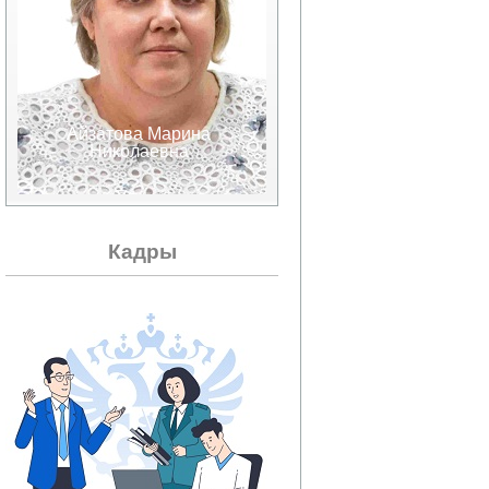
Айзатова Марина
Аксенов Валерий
Николаевна
Александрович
Кадры