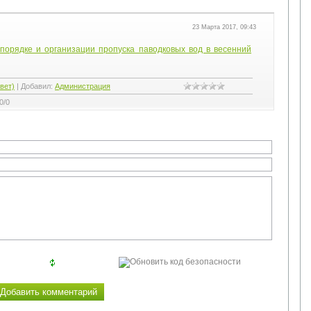
23 Марта 2017, 09:43
порядке и организации пропуска паводковых вод в весенний
вет)
|
Добавил
:
Администрация
0
/
0