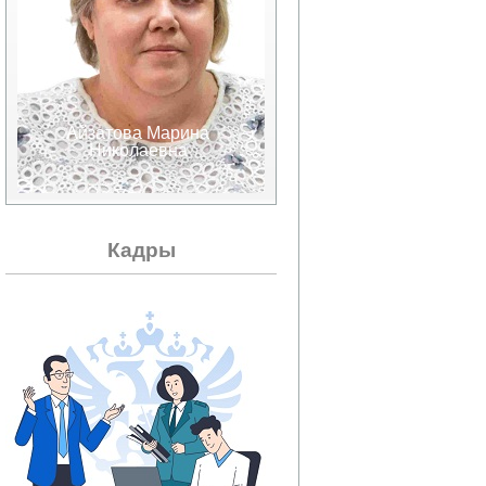
Айзатова Марина
Аксенов Валерий
Николаевна
Александрович
Кадры