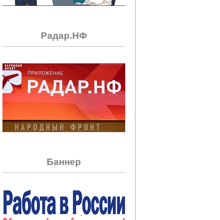
Радар.НФ
Баннер