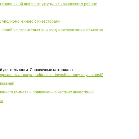
и социальной инфраструктуры в Кытмановском районе
о уполномоченного с инвесторами
ений на строительство и ввод в эксплуатацию объектов
ой деятельности. Справочные материалы
:
/gosudarstvennaya-podderzhka-investitsionnoy-deyatelnosti/
дложений
онного климата и привлечению частных инвестиций
ок