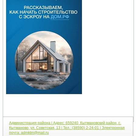
Администрация района | Адрес: 659240, Кытмановский район, с.
Кытманово, ул. Советская, 13 | Тел.: (38590) 2-24-01 | Электронная
почта: admktm@mail.ru