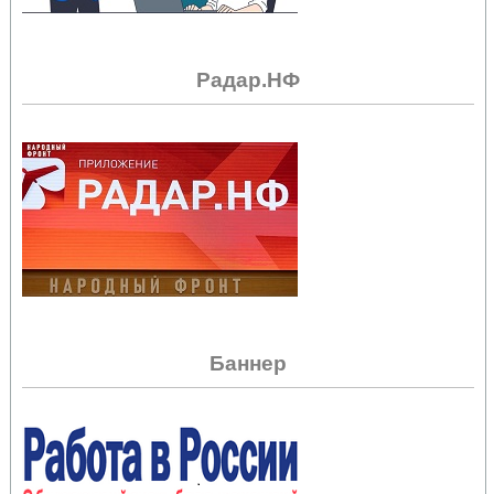
Радар.НФ
Баннер