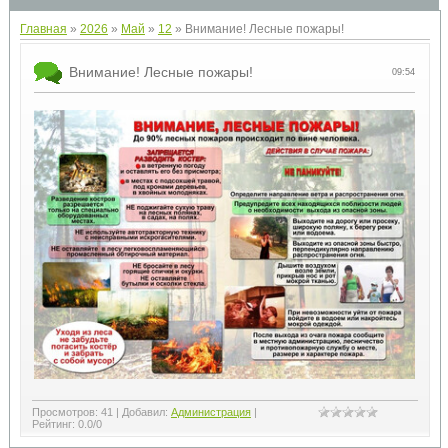
Главная
»
2026
»
Май
»
12
» Внимание! Лесные пожары!
Внимание! Лесные пожары!
09:54
Просмотров
:
41
|
Добавил
:
Администрация
|
Рейтинг
:
0.0
/
0