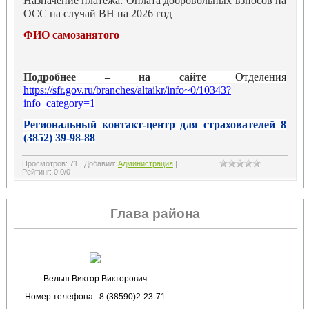
Назначение платежа: Оплата добровольных взносов на
ОСС на случай ВН на 2026 год
ФИО самозанятого
Подробнее – на сайте
Отделения
https://sfr.gov.ru/branches/altaikr/info~0/10343?
info_category=1
Региональный контакт-центр для страхователей 8
(3852) 39-98-88
Просмотров
:
71
|
Добавил
:
Администрация
|
Рейтинг
:
0.0
/
0
Глава района
Вельш Виктор Викторович
Номер телефона : 8 (38590)2-23-71