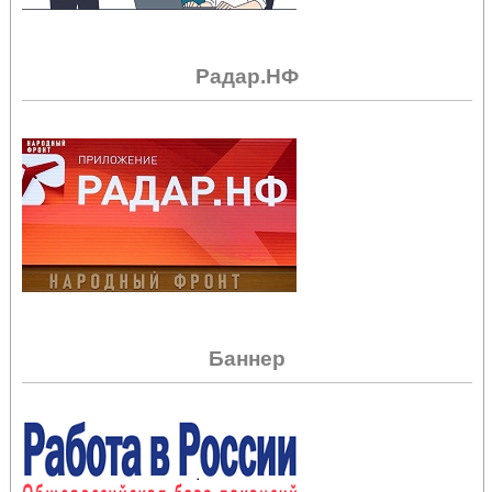
Радар.НФ
Баннер