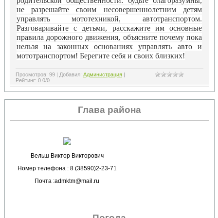
родительской общественности: будьте благоразумны,
не разрешайте своим несовершеннолетним детям
управлять мототехникой, автотранспортом.
Разговаривайте с детьми, расскажите им основные
правила дорожного движения, объясните почему пока
нельзя на законных основаниях управлять авто и
мототранспортом! Берегите себя и своих близких!
Просмотров
:
99
|
Добавил
:
Администрация
|
Рейтинг
:
0.0
/
0
Глава района
Вельш Виктор Викторович
Номер телефона : 8 (38590)2-23-71
Почта :admktm@mail.ru
Погода