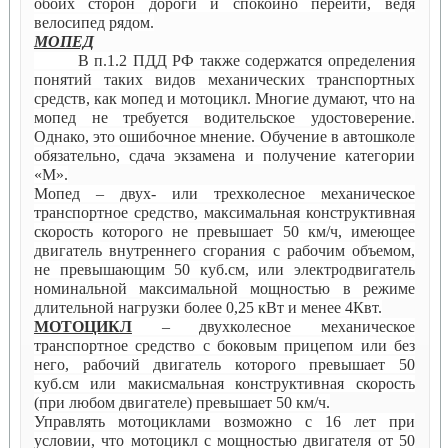
обоих сторон дороги и спокойно перейти, ведя
велосипед рядом.
МОПЕД
В п.1.2 ПДД РФ также содержатся определения
понятий таких видов механических транспортных
средств, как мопед и мотоцикл. Многие думают, что на
мопед не требуется водительское удостоверение.
Однако, это ошибочное мнение. Обучение в автошколе
обязательно, сдача экзамена и получение категории
«М».
Мопед – двух- или трехколесное механическое
транспортное средство, максимальная конструктивная
скорость которого не превышает 50 км/ч, имеющее
двигатель внутреннего сгорания с рабочим объемом,
не превышающим 50 куб.см, или электродвигатель
номинальной максимальной мощностью в режиме
длительной нагрузки более 0,25 кВт и менее 4Квт.
МОТОЦИКЛ
– двухколесное механическое
транспортное средство с боковым прицепом или без
него, рабочий двигатель которого превышает 50
куб.см или макисмальная конструктивная скорость
(при любом двигателе) превышает 50 км/ч.
Управлять мотоциклами возможно с 16 лет при
условии, что мотоцикл с мощностью двигателя от 50