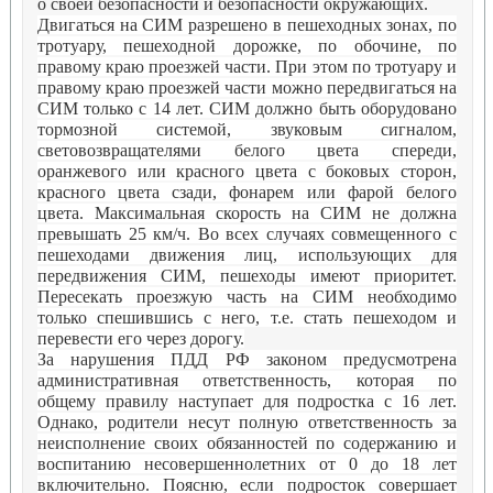
о своей безопасности и безопасности окружающих.
Двигаться на СИМ разрешено в пешеходных зонах, по
тротуару, пешеходной дорожке, по обочине, по
правому краю проезжей части. При этом по тротуару и
правому краю проезжей части можно передвигаться на
СИМ только с 14 лет. СИМ должно быть оборудовано
тормозной системой, звуковым сигналом,
световозвращателями белого цвета спереди,
оранжевого или красного цвета с боковых сторон,
красного цвета сзади, фонарем или фарой белого
цвета. Максимальная скорость на СИМ не должна
превышать 25 км/ч. Во всех случаях совмещенного с
пешеходами движения лиц, использующих для
передвижения СИМ, пешеходы имеют приоритет.
Пересекать проезжую часть на СИМ необходимо
только спешившись с него, т.е. стать пешеходом и
перевести его через дорогу.
За нарушения ПДД РФ законом предусмотрена
административная ответственность, которая по
общему правилу наступает для подростка с 16 лет.
Однако, родители несут полную ответственность за
неисполнение своих обязанностей по содержанию и
воспитанию несовершеннолетних от 0 до 18 лет
включительно. Поясню, если подросток совершает