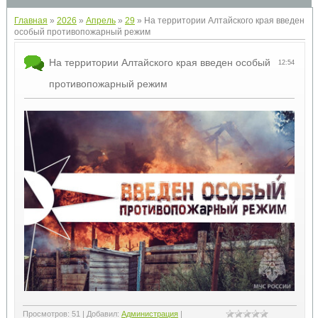
Главная
»
2026
»
Апрель
»
29
» На территории Алтайского края введен
особый противопожарный режим
На территории Алтайского края введен особый
12:54
противопожарный режим
Просмотров
:
51
|
Добавил
:
Администрация
|