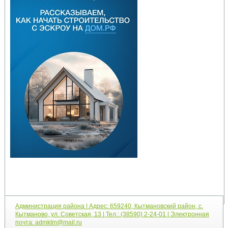
Администрация района | Адрес: 659240, Кытмановский район, с.
Кытманово, ул. Советская, 13 | Тел.: (38590) 2-24-01 | Электронная
почта: admktm@mail.ru