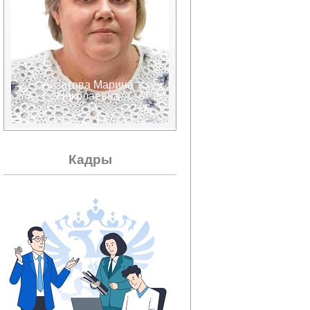
Айзатова Марина
Аксенов Валерий
Николаевна
Александрович
Кадры