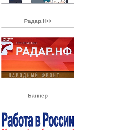
Радар.НФ
Баннер