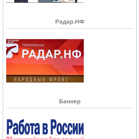
Радар.НФ
Баннер