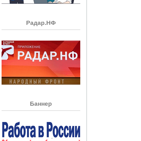
Радар.НФ
Баннер