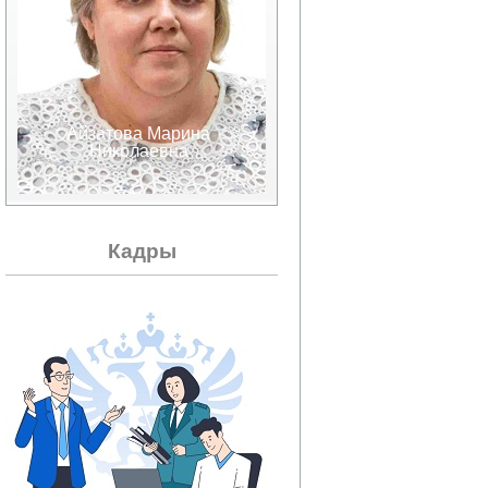
Айзатова Марина
Аксенов Валерий
Николаевна
Александрович
Кадры