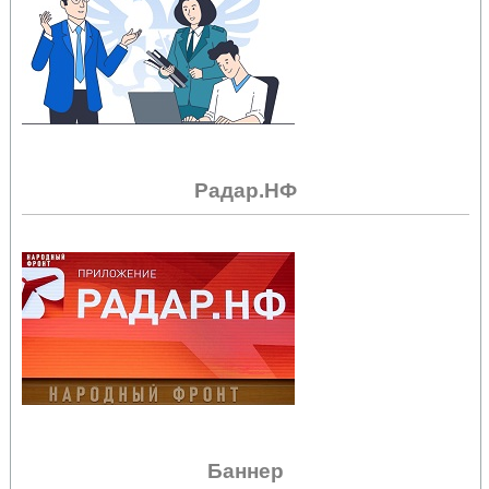
Радар.НФ
Баннер