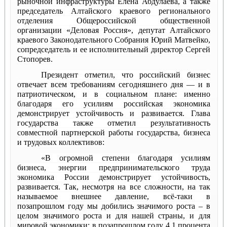
рыночной инфраструктуры Елена Абдулаева, а также
председатель Алтайского краевого регионального
отделения Общероссийской общественной
организации «Деловая Россия», депутат Алтайского
краевого Законодательного Собрания Юрий Матвейко,
сопредседатель и ее исполнительный директор Сергей
Стопорев.
Президент отметил, что российский бизнес
отвечает всем требованиям сегодняшнего дня — и в
патриотическом, и в социальном плане: именно
благодаря его усилиям российская экономика
демонстрирует устойчивость и развивается. Глава
государства также отметил результативность
совместной партнерской работы государства, бизнеса
и трудовых коллективов:
«В огромной степени благодаря усилиям
бизнеса, энергии предпринимательского труда
экономика России демонстрирует устойчивость,
развивается. Так, несмотря на все сложности, на так
называемое внешнее давление, всё-таки в
позапрошлом году мы добились значимого роста – в
целом значимого роста и для нашей страны, и для
мировой экономики: в позапрошлом году 4,1 процента