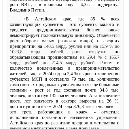
рост ВВП, а в прошлом году – 4,3», - подчеркнул
Владимир Путин.
«В Алтайском крае, где 85 % все
х
хозяйствующих субъекто
в
- это субъекты малого и
среднего предпринимательства бизнес также
демонстрирует положительную динамику
. Отмечается
рост
оборота малых (включая микро) и средних
предприятий
на
140,5 млрд. рублей или на 15,9 % до
1023,8 млрд. рублей, рост отгрузки
по
обрабатывающим производствам
на 29,4 % с 165,7
млрд. рублей до 214,5 млрд. рублей.
Растет и
количество вовлеченных в предпринимательство
жителей, так, за 2024 год на 2,4 % выросло количество
субъектов МСП и составило 79 тыс. ед., количество
самозанятых продолжает увеличиваться еще большими
темпами - рост за год составил почти 34,8 тыс.
человек, достигнув 135 тысяч человек. А за последние
шесть лет занятость в секторе выросла на 26 %,
достигнув по итогам 2024 года 376,3 тысяч человек —
это треть работающих в крае», - отметила
исполняющий обязанности начальника управления
Алтайского края по развитию предпринимательства и
рыночной инфраструктуры Елена Абдулаева.