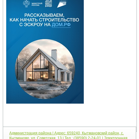
Администрация района | Адрес: 659240, Кытмановский район, с.
Кытманово, ул. Советская, 13 | Тел.: (38590) 2-24-01 | Электронная