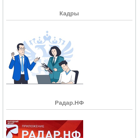
Кадры
Радар.НФ